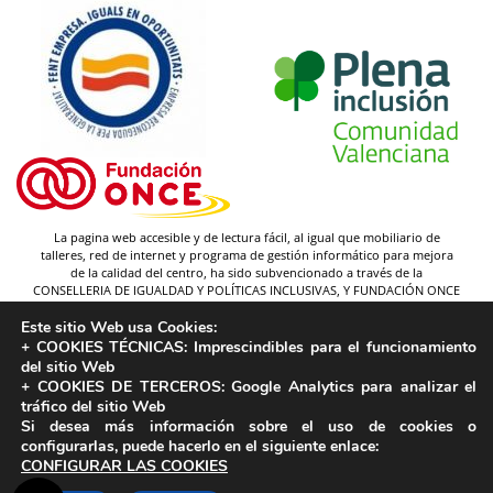
La pagina web accesible y de lectura fácil, al igual que mobiliario de
talleres, red de internet y programa de gestión informático para mejora
de la calidad del centro, ha sido subvencionado a través de la
CONSELLERIA DE IGUALDAD Y POLÍTICAS INCLUSIVAS, Y FUNDACIÓN ONCE
(y gracias a la federación Plena inclusión).
Este sitio Web usa Cookies:
Autor pictogramas:
Sergio Palao
+ COOKIES TÉCNICAS:
Imprescindibles para el funcionamiento
Procedencia:
ARASAAC
del sitio Web
Licencia:
CC (BY-NC-SA)
+ COOKIES DE TERCEROS:
Google Analytics para analizar el
tráfico del sitio Web
Propiedad:
Gobierno de Aragón
Si desea más información sobre el uso de cookies o
configurarlas, puede hacerlo en el siguiente enlace:
CONFIGURAR LAS COOKIES