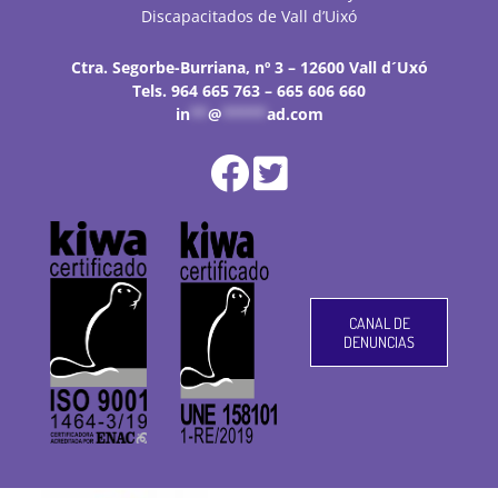
Discapacitados de Vall d’Uixó
Ctra. Segorbe-Burriana, nº 3 – 12600 Vall d´Uxó
Tels. 964 665 763 – 665 606 660
in
**
@
*****
ad.com
CANAL DE
DENUNCIAS