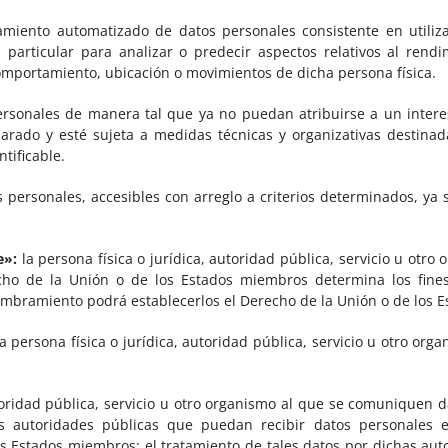
miento automatizado de datos personales consistente en utiliz
particular para analizar o predecir aspectos relativos al rendi
 comportamiento, ubicación o movimientos de dicha persona física.
rsonales de manera tal que ya no puedan atribuirse a un interes
parado y esté sujeta a medidas técnicas y organizativas destinad
tificable.
personales, accesibles con arreglo a criterios determinados, ya s
e»:
la persona física o jurídica, autoridad pública, servicio u otro
echo de la Unión o de los Estados miembros determina los fine
 nombramiento podrá establecerlos el Derecho de la Unión o de los
a persona física o jurídica, autoridad pública, servicio u otro or
utoridad pública, servicio u otro organismo al que se comuniquen d
las autoridades públicas que puedan recibir datos personales 
s Estados miembros; el tratamiento de tales datos por dichas au