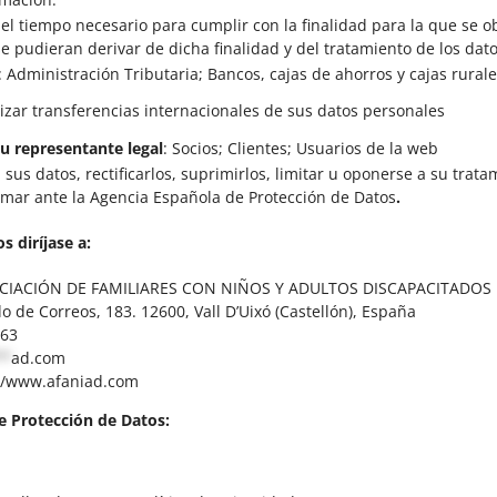
l tiempo necesario para cumplir con la finalidad para la que se o
 pudieran derivar de dicha finalidad y del tratamiento de los dat
: Administración Tributaria; Bancos, cajas de ahorros y cajas rural
izar transferencias internacionales de sus datos personales
su representante legal
: Socios; Clientes; Usuarios de la web
us datos, rectificarlos, suprimirlos, limitar u oponerse a su tratam
amar ante la Agencia Española de Protección de Datos
.
s diríjase a:
IACIÓN DE FAMILIARES CON NIÑOS Y ADULTOS DISCAPACITADOS D
 de Correos, 183. 12600, Vall D’Uixó (Castellón), España
63
**
ad.com
//www.afaniad.com
e Protección de Datos: