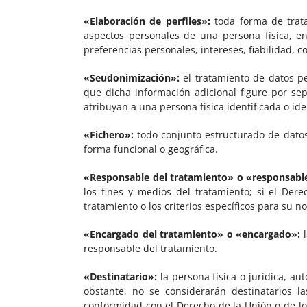
«Elaboración de perfiles»:
toda forma de trata
aspectos personales de una persona física, en 
preferencias personales, intereses, fiabilidad,
«Seudonimización»:
el tratamiento de datos pe
que dicha información adicional figure por se
atribuyan a una persona física identificada o iden
«Fichero»:
todo conjunto estructurado de datos 
forma funcional o geográfica.
«Responsable del tratamiento» o «responsabl
los fines y medios del tratamiento; si el Der
tratamiento o los criterios específicos para su
«Encargado del tratamiento» o «encargado»:
l
responsable del tratamiento.
«Destinatario»:
la persona física o jurídica, a
obstante, no se considerarán destinatarios 
conformidad con el Derecho de la Unión o de lo