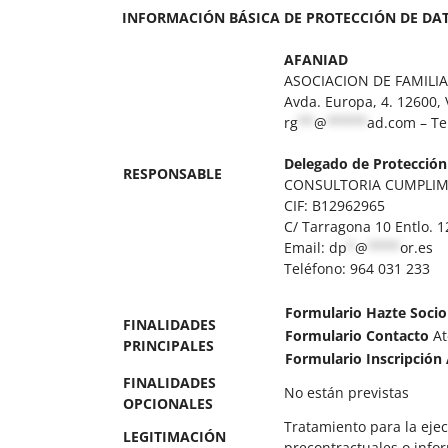
INFORMACIÓN BÁSICA DE PROTECCIÓN DE DA
AFANIAD
ASOCIACION DE FAMILI
Avda. Europa, 4. 12600, 
rg
**
@
*****
ad.com
– Te
Delegado de Protección
RESPONSABLE
CONSULTORIA CUMPLIM
CIF: B12962965
C/ Tarragona 10 Entlo. 1
Email:
dp
*
@
****
or.es
Teléfono: 964 031 233
Formulario Hazte Socio
FINALIDADES
Formulario Contacto
At
PRINCIPALES
Formulario Inscripción
FINALIDADES
No están previstas
OPCIONALES
Tratamiento para la ejec
LEGITIMACIÓN
precontractuales o info