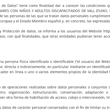
ón de Datos” tiene como finalidad dar a conocer las condiciones q
IARES CON NIÑOS Y ADULTOS DISCAPACITADOS DE VALL D’UIXO, ha
e las personas de las que se tratan datos personales cumplimient
uropea y el Estado Miembro español y, en concreto, las expresadas 
d y Protección de datos, se informa a los usuarios del Website ht
sos, con qué finalidades, que otras entidades pudieran tener acc
persona física identificada o identificable (“el usuario del Websi
e, directa o indirectamente, en particular mediante un identific
ficador en línea o uno o varios elementos propios de la identidad fí
 de operaciones realizadas sobre datos personales o conjuntos 
o, organización, estructuración, conservación, adaptación o mo
er otra forma de habilitación de acceso, cotejo o interconexión, li
 datos de carácter personal conservados con el fin de limitar su tr