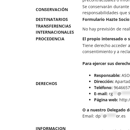
Se conservarán durante e
CONSERVACIÓN
responsabilidades que se
DESTINATARIOS
Formulario Hazte Socio
TRANSFERENCIAS
No hay previsión de real
INTERNACIONALES
PROCEDENCIA
El propio interesado o 
Tiene derecho acceder a s
consentimiento y a recl
Para ejercer sus derecho
Responsable:
ASOC
Dirección:
Apartado
DERECHOS
Teléfono:
9646657
E-mail:
rg
**
@
***
Página web:
http:
O a nuestro Delegado d
Email:
dp
*
@
****
or.es
INFORMACION