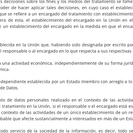
as decisiones sobre los fines y los medios del tratamiento se tom
poder de hacer aplicar tales decisiones, en cuyo caso el estable
que se refiere a un encargado del tratamiento con establecimien
iera de esta, el establecimiento del encargado en la Unión en el
de un establecimiento del encargado en la medida en que el encar
ablecida en la Unión que, habiendo sido designada por escrito po
al responsable o al encargado en lo que respecta a sus respectivas
 a una actividad económica, independientemente de su forma jurídi
mica.
ndependiente establecida por un Estado miembro con arreglo a lo d
 de Datos.
nto de datos personales realizado en el contexto de las activi
tratamiento en la Unión, si el responsable o el encargado está 
l contexto de las actividades de un único establecimiento de un r
obable que afecte sustancialmente a interesados en más de un Es
odo servicio de la sociedad de la información, es decir, todo 