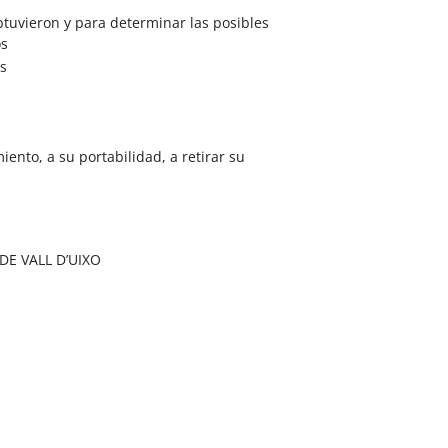
btuvieron y para determinar las posibles
os
es
iento, a su portabilidad, a retirar su
E VALL D’UIXO