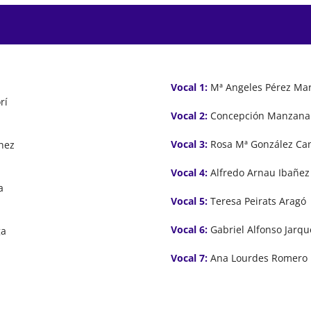
Vocal 1:
Mª Angeles Pérez Mar
rí
Vocal 2:
Concepción Manzana 
Vocal 3:
Rosa Mª González Ca
hez
Vocal 4:
Alfredo Arnau Ibañez
a
Vocal 5:
Teresa Peirats Aragó
Vocal 6:
Gabriel Alfonso Jarqu
ga
Vocal 7:
Ana Lourdes Romero 