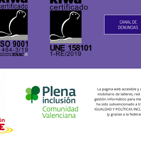
CANAL DE
DENUNCIAS
La pagina web accesible y de
mobiliario de talleres, re
gestión informático para mej
ha sido subvencionado a t
IGUALDAD Y POLÍTICAS INC
(y gracias a la federa