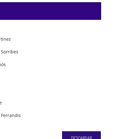
tínez
Sorribes
nós
e
Ferrandis
DESCARGAR