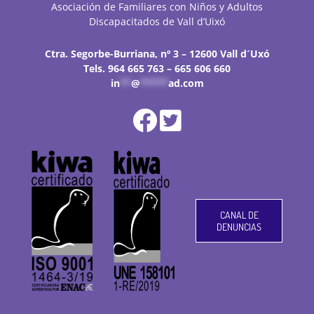
Asociación de Familiares con Niños y Adultos
Discapacitados de Vall d’Uixó
Ctra. Segorbe-Burriana, nº 3 – 12600 Vall d´Uxó
Tels. 964 665 763 – 665 606 660
in
**
@
*****
ad.com
CANAL DE
DENUNCIAS