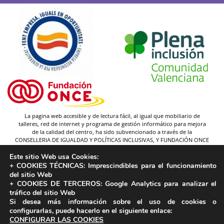
La pagina web accesible y de lectura fácil, al igual que mobiliario de
talleres, red de internet y programa de gestión informático para mejora
de la calidad del centro, ha sido subvencionado a través de la
CONSELLERIA DE IGUALDAD Y POLÍTICAS INCLUSIVAS, Y FUNDACIÓN ONCE
(y gracias a la federación Plena inclusión).
Este sitio Web usa Cookies:
Autor pictogramas:
Sergio Palao
+ COOKIES TÉCNICAS:
Imprescindibles para el funcionamiento
Procedencia:
ARASAAC
del sitio Web
Licencia:
CC (BY-NC-SA)
+ COOKIES DE TERCEROS:
Google Analytics para analizar el
tráfico del sitio Web
Propiedad:
Gobierno de Aragón
Si desea más información sobre el uso de cookies o
configurarlas, puede hacerlo en el siguiente enlace:
CONFIGURAR LAS COOKIES