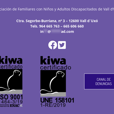
ciación de Familiares con Niños y Adultos Discapacitados de Vall d’
Ctra. Segorbe-Burriana, nº 3 – 12600 Vall d´Uxó
Tels. 964 665 763 – 665 606 660
in
**
@
*****
ad.com
CANAL DE
DENUNCIAS