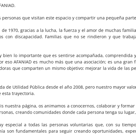
AFANIAD.
as personas que visitan este espacio y compartir una pequeña parte
de 1970, gracias a la lucha, la fuerza y el amor de muchas famil
os con discapacidad. Familias que no se rindieron y que trabaj
 bien lo importante que es sentirse acompañada, comprendida y
 Por eso AFANIAD es mucho más que una asociación; es una gran f
doras que comparten un mismo objetivo: mejorar la vida de las pe
da de Utilidad Pública desde el año 2008, pero nuestro mayor val
esta trayectoria.
áis nuestra página, os animamos a conocernos, colaborar y formar 
 personas, creando comunidades donde cada persona tenga su lugar
y especial a todas las personas voluntarias que, con su tiemp
anía son fundamentales para seguir creando oportunidades, exp