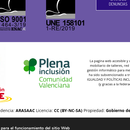
DENUNCIAS
La pagina web accesible y de
mobiliario de talleres, re
gestión informático para mej
ha sido subvencionado a t
IGUALDAD Y POLÍTICAS INC
(y gracias a la federa
dencia:
ARASAAC
Licencia:
CC (BY-NC-SA)
Propiedad:
Gobierno d
Aviso legal
-
Política de privacidad
-
Política de cookies
 para el funcionamiento del sitio Web