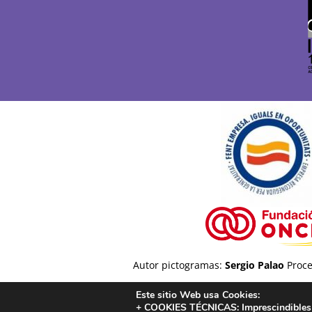
Autor pictogramas:
Sergio Palao
Proce
Este sitio Web usa Cookies:
+ COOKIES TÉCNICAS:
Imprescindibles