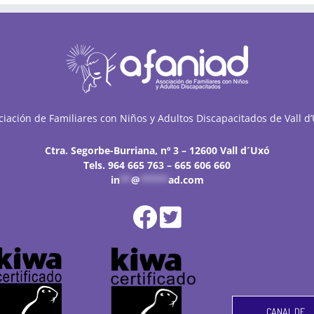
ciación de Familiares con Niños y Adultos Discapacitados de Vall d’
Ctra. Segorbe-Burriana, nº 3 – 12600 Vall d´Uxó
Tels. 964 665 763 – 665 606 660
in
**
@
*****
ad.com
CANAL DE