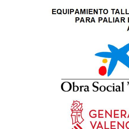
View
Larger
Image