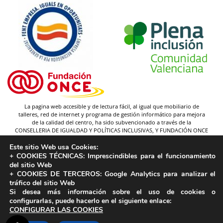
La pagina web accesible y de lectura fácil, al igual que mobiliario de
talleres, red de internet y programa de gestión informático para mejora
de la calidad del centro, ha sido subvencionado a través de la
CONSELLERIA DE IGUALDAD Y POLÍTICAS INCLUSIVAS, Y FUNDACIÓN ONCE
(y gracias a la federación Plena inclusión).
Este sitio Web usa Cookies:
Autor pictogramas:
Sergio Palao
+ COOKIES TÉCNICAS:
Imprescindibles para el funcionamiento
Procedencia:
ARASAAC
del sitio Web
Licencia:
CC (BY-NC-SA)
+ COOKIES DE TERCEROS:
Google Analytics para analizar el
tráfico del sitio Web
Propiedad:
Gobierno de Aragón
Si desea más información sobre el uso de cookies o
configurarlas, puede hacerlo en el siguiente enlace:
CONFIGURAR LAS COOKIES