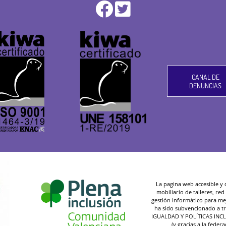
CANAL DE
DENUNCIAS
La pagina web accesible y de
mobiliario de talleres, re
gestión informático para mej
ha sido subvencionado a t
IGUALDAD Y POLÍTICAS INC
(y gracias a la federa