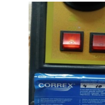
View
Larger
Image