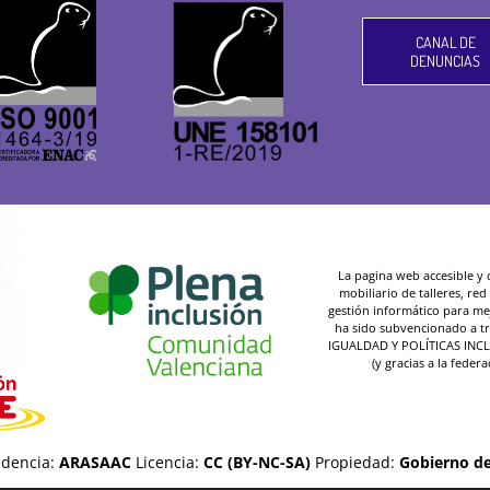
CANAL DE
DENUNCIAS
La pagina web accesible y de
mobiliario de talleres, re
gestión informático para mej
ha sido subvencionado a t
IGUALDAD Y POLÍTICAS INC
(y gracias a la federa
dencia:
ARASAAC
Licencia:
CC (BY-NC-SA)
Propiedad:
Gobierno d