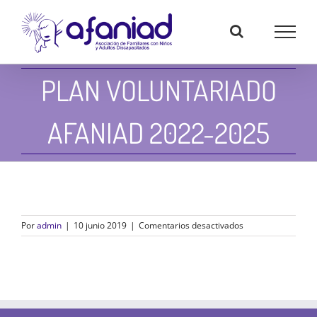
Skip
to
content
PLAN VOLUNTARIADO
AFANIAD 2022-2025
en
Por
admin
|
10 junio 2019
|
Comentarios desactivados
Plan
voluntariado
Afaniad
2022-
2025