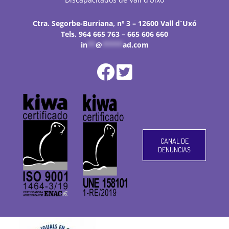
Ctra. Segorbe-Burriana, nº 3 – 12600 Vall d´Uxó
Tels. 964 665 763 – 665 606 660
in
**
@
*****
ad.com
CANAL DE
DENUNCIAS