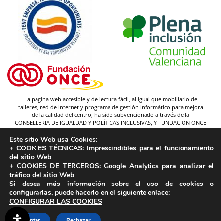
La pagina web accesible y de lectura fácil, al igual que mobiliario de
talleres, red de internet y programa de gestión informático para mejora
de la calidad del centro, ha sido subvencionado a través de la
CONSELLERIA DE IGUALDAD Y POLÍTICAS INCLUSIVAS, Y FUNDACIÓN ONCE
(y gracias a la federación Plena inclusión).
Este sitio Web usa Cookies:
Autor pictogramas:
Sergio Palao
+ COOKIES TÉCNICAS:
Imprescindibles para el funcionamiento
Procedencia:
ARASAAC
del sitio Web
Licencia:
CC (BY-NC-SA)
+ COOKIES DE TERCEROS:
Google Analytics para analizar el
tráfico del sitio Web
Propiedad:
Gobierno de Aragón
Si desea más información sobre el uso de cookies o
configurarlas, puede hacerlo en el siguiente enlace:
CONFIGURAR LAS COOKIES
Aceptar
Rechazar