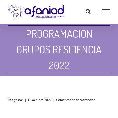
Skip
to
content
PROGRAMACIÓN
GRUPOS RESIDENCIA
2022
en
Por
gestor
|
13 octubre 2022
|
Comentarios desactivados
Programación
grupos
residencia