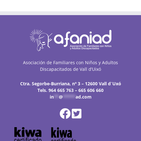
2022
Asociación de Familiares con Niños y Adultos
Discapacitados de Vall d’Uixó
Ctra. Segorbe-Burriana, nº 3 – 12600 Vall d´Uxó
Tels. 964 665 763 – 665 606 660
in
**
@
*****
ad.com