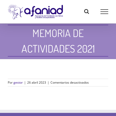
Skip
to
content
MEMORIA DE
ACTIVIDADES 2021
en
Por
gestor
|
26 abril 2023
|
Comentarios desactivados
Memoria
de
actividades
2021