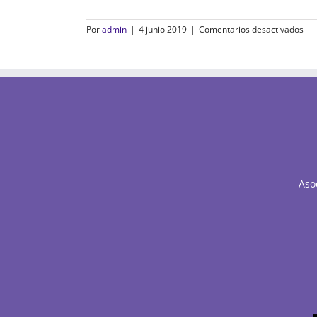
en
Por
admin
|
4 junio 2019
|
Comentarios desactivados
Fun
ON
Aso