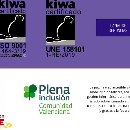
CANAL DE
DENUNCIAS
La pagina web accesible y de
mobiliario de talleres, re
gestión informático para mej
ha sido subvencionado a t
IGUALDAD Y POLÍTICAS INC
(y gracias a la federa