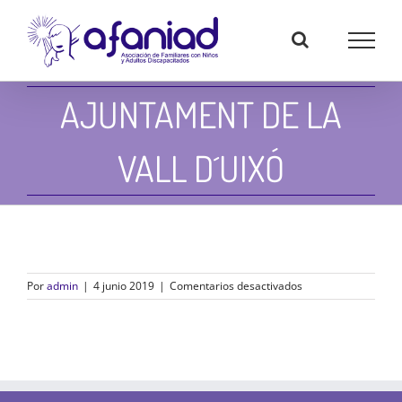
Skip
to
content
AJUNTAMENT DE LA
VALL D´UIXÓ
en
Por
admin
|
4 junio 2019
|
Comentarios desactivados
Ajuntament
de
la
Vall
d
´Uixó