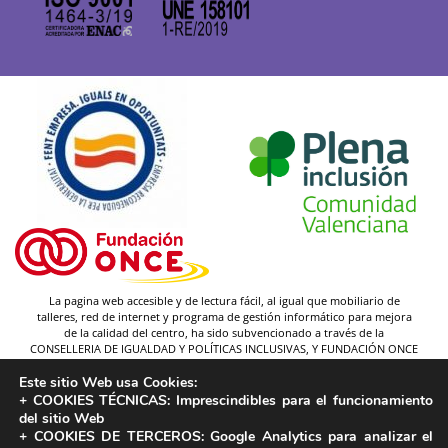
La pagina web accesible y de lectura fácil, al igual que mobiliario de
talleres, red de internet y programa de gestión informático para mejora
de la calidad del centro, ha sido subvencionado a través de la
CONSELLERIA DE IGUALDAD Y POLÍTICAS INCLUSIVAS, Y FUNDACIÓN ONCE
(y gracias a la federación Plena inclusión).
Este sitio Web usa Cookies:
Autor pictogramas:
Sergio Palao
+ COOKIES TÉCNICAS:
Imprescindibles para el funcionamiento
Procedencia:
ARASAAC
del sitio Web
Licencia:
CC (BY-NC-SA)
+ COOKIES DE TERCEROS:
Google Analytics para analizar el