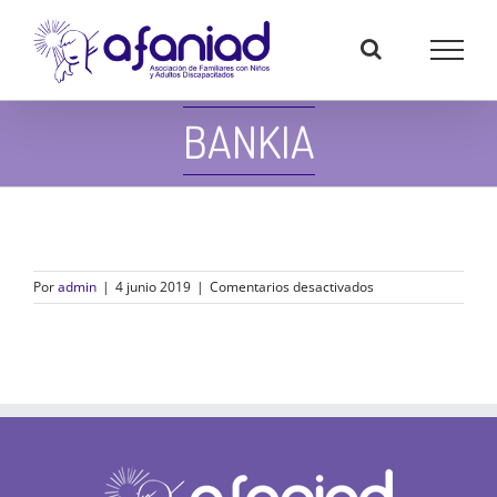
Skip
to
content
BANKIA
en
Por
admin
|
4 junio 2019
|
Comentarios desactivados
Bankia