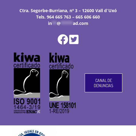
Ctra. Segorbe-Burriana, nº 3 – 12600 Vall d´Uxó
Tels. 964 665 763 – 665 606 660
in
**
@
*****
ad.com
CANAL DE
DENUNCIAS