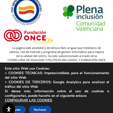
La pagina web accesible y de lectura fácil, al igual que mobiliario de
talleres, red de internet y programa de gestión informático para mejora
de la calidad del centro, ha sido subvencionado a través de la
CONSELLERIA DE IGUALDAD Y POLÍTICAS INCLUSIVAS, Y FUNDACIÓN ONCE
(y gracias a la federación Plena inclusión).
Este sitio Web usa Cookies:
Autor pictogramas:
Sergio Palao
+ COOKIES TÉCNICAS:
Imprescindibles para el funcionamiento
Procedencia:
ARASAAC
del sitio Web
Licencia:
CC (BY-NC-SA)
+ COOKIES DE TERCEROS:
Google Analytics para analizar el
tráfico del sitio Web
Propiedad:
Gobierno de Aragón
Si desea más información sobre el uso de cookies o
configurarlas, puede hacerlo en el siguiente enlace:
CONFIGURAR LAS COOKIES
Aceptar
Rechazar
Aviso legal
-
Política de privacidad
-
Política de cookies