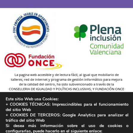
La pagina web accesible y de lectura fácil, al igual que mobiliario de
talleres, red de internet y programa de gestión informático para mejora
de la calidad del centro, ha sido subvencionado a través de la
CONSELLERIA DE IGUALDAD Y POLÍTICAS INCLUSIVAS, Y FUNDACIÓN ONCE
(y gracias a la federación Plena inclusión).
Este sitio Web usa Cookies:
Autor pictogramas:
Sergio Palao
+ COOKIES TÉCNICAS:
Imprescindibles para el funcionamiento
Procedencia:
ARASAAC
del sitio Web
Licencia:
CC (BY-NC-SA)
+ COOKIES DE TERCEROS:
Google Analytics para analizar el
tráfico del sitio Web
Propiedad:
Gobierno de Aragón
Si desea más información sobre el uso de cookies o
configurarlas, puede hacerlo en el siguiente enlace: