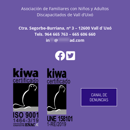
Asociación de Familiares con Niños y Adultos
Discapacitados de Vall d’Uixó
Ctra. Segorbe-Burriana, nº 3 – 12600 Vall d´Uxó
Tels. 964 665 763 – 665 606 660
in
**
@
*****
ad.com
CANAL DE
DENUNCIAS