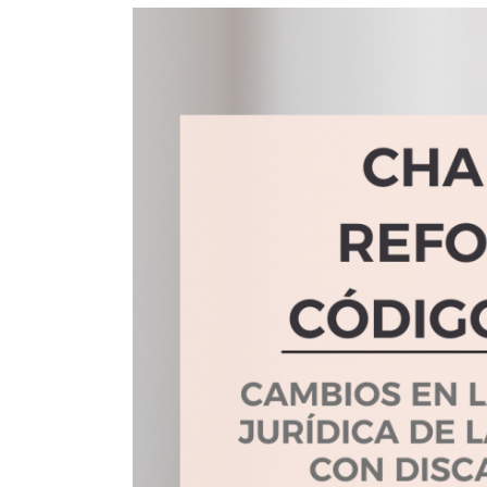
View
Larger
Image