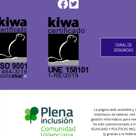
CANAL DE
DENUNCIAS
La pagina web accesible y de
mobiliario de talleres, re
gestión informático para mej
ha sido subvencionado a t
IGUALDAD Y POLÍTICAS INC
(y gracias a la federa